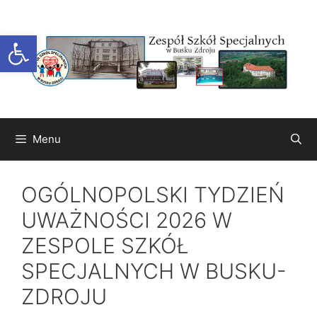
Przejdź
do
Otwórz pasek narzędzi
treści
Menu
OGÓLNOPOLSKI TYDZIEŃ
UWAŻNOŚCI 2026 W
ZESPOLE SZKÓŁ
SPECJALNYCH W BUSKU-
ZDROJU