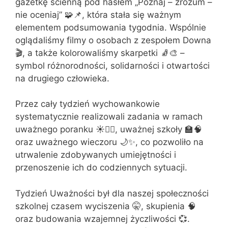
gazetkę ścienną pod hasłem „Poznaj – zrozum –
nie oceniaj” 🧩📌, która stała się ważnym
elementem podsumowania tygodnia. Wspólnie
oglądaliśmy filmy o osobach z zespołem Downa
🎬, a także kolorowaliśmy skarpetki 🧦🎨 –
symbol różnorodności, solidarności i otwartości
na drugiego człowieka.
Przez cały tydzień wychowankowie
systematycznie realizowali zadania w ramach
uważnego poranku ☀️🧘‍♂, uważnej szkoły 🏫🧠
oraz uważnego wieczoru 🌙✨, co pozwoliło na
utrwalenie zdobywanych umiejętności i
przenoszenie ich do codziennych sytuacji.
Tydzień Uważności był dla naszej społeczności
szkolnej czasem wyciszenia 🤫, skupienia 🧠
oraz budowania wzajemnej życzliwości 💞.