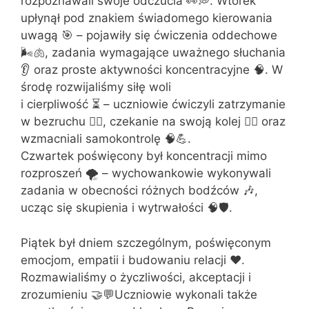
rozpoznawali swoje odczucia 👀💭. Wtorek
upłynął pod znakiem świadomego kierowania
uwagą 🎯 – pojawiły się ćwiczenia oddechowe
🌬️🫁, zadania wymagające uważnego słuchania
👂 oraz proste aktywności koncentracyjne 🧠. W
środę rozwijaliśmy siłę woli
i cierpliwość ⏳ – uczniowie ćwiczyli zatrzymanie
w bezruchu 🧍‍♂, czekanie na swoją kolej 🙋‍♀️ oraz
wzmacniali samokontrolę 🧠💪.
Czwartek poświęcony był koncentracji mimo
rozproszeń 🌪️ – wychowankowie wykonywali
zadania w obecności różnych bodźców 🎶,
ucząc się skupienia i wytrwałości 🧠🛡️.
Piątek był dniem szczególnym, poświęconym
emocjom, empatii i budowaniu relacji ❤️.
Rozmawialiśmy o życzliwości, akceptacji i
zrozumieniu 🤝💬Uczniowie wykonali także