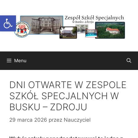
Przejdź
do
Otwórz pasek narzędzi
treści
Menu
DNI OTWARTE W ZESPOLE
SZKÓŁ SPECJALNYCH W
BUSKU – ZDROJU
29 marca 2026
przez
Nauczyciel