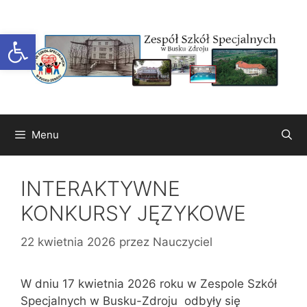
Przejdź
do
Otwórz pasek narzędzi
treści
Menu
INTERAKTYWNE
KONKURSY JĘZYKOWE
22 kwietnia 2026
przez
Nauczyciel
W dniu 17 kwietnia 2026 roku w Zespole Szkół
Specjalnych w Busku-Zdroju odbyły się