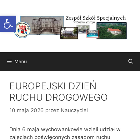
Przejdź
do
Otwórz pasek narzędzi
treści
Menu
EUROPEJSKI DZIEŃ
RUCHU DROGOWEGO
10 maja 2026
przez
Nauczyciel
Dnia 6 maja wychowankowie wzięli udział w
zajęciach poświęconych zasadom ruchu