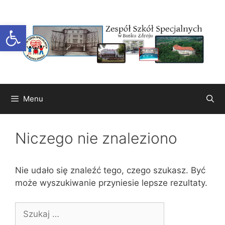
Przejdź
do
Otwórz pasek narzędzi
treści
Menu
Niczego nie znaleziono
Nie udało się znaleźć tego, czego szukasz. Być
może wyszukiwanie przyniesie lepsze rezultaty.
Szukaj: