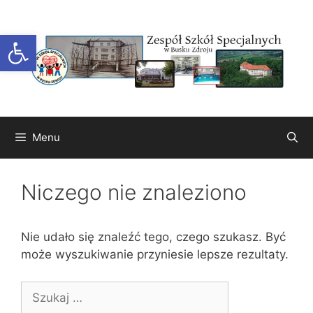
Przejdź
do
Otwórz pasek narzędzi
treści
Menu
Niczego nie znaleziono
Nie udało się znaleźć tego, czego szukasz. Być
może wyszukiwanie przyniesie lepsze rezultaty.
Szukaj: