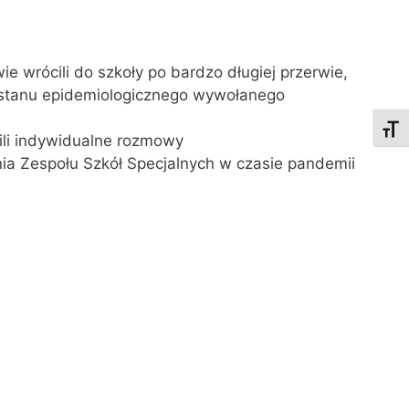
e wrócili do szkoły po bardzo długiej przerwie,
m stanu epidemiologicznego wywołanego
Toggl
li indywidualne rozmowy
ia Zespołu Szkół Specjalnych w czasie pandemii