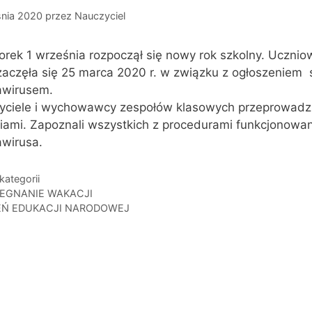
śnia 2020
przez
Nauczyciel
rek 1 września rozpoczął się nowy rok szkolny. Uczniowi
zaczęła się 25 marca 2020 r. w związku z ogłoszenie
awirusem.
yciele i wychowawcy zespołów klasowych przeprowadzi
iami. Zapoznali wszystkich z procedurami funkcjonowan
awirusa.
gorie
kategorii
EGNANIE WAKACJI
EŃ EDUKACJI NARODOWEJ