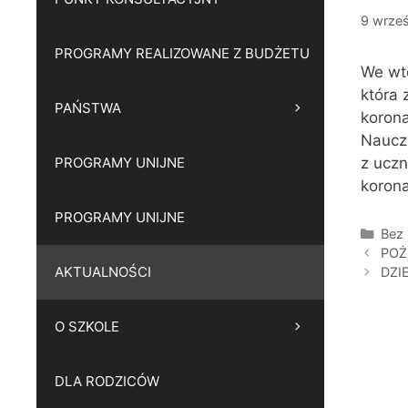
9 wrze
PROGRAMY REALIZOWANE Z BUDŻETU
We wto
która 
PAŃSTWA
koron
Naucz
PROGRAMY UNIJNE
z uczn
koron
PROGRAMY UNIJNE
Kate
Bez 
POŻ
AKTUALNOŚCI
DZI
O SZKOLE
DLA RODZICÓW