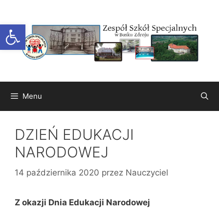
Przejdź
do
Otwórz pasek narzędzi
treści
Menu
DZIEŃ EDUKACJI
NARODOWEJ
14 października 2020
przez
Nauczyciel
Z okazji Dnia Edukacji Narodowej