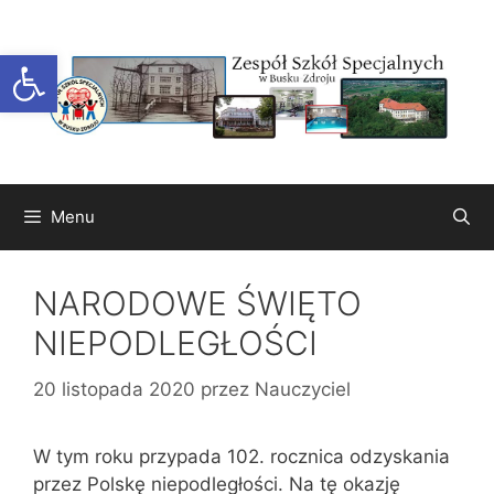
Przejdź
do
Otwórz pasek narzędzi
treści
Menu
NARODOWE ŚWIĘTO
NIEPODLEGŁOŚCI
20 listopada 2020
przez
Nauczyciel
W tym roku przypada 102. rocznica odzyskania
przez Polskę niepodległości. Na tę okazję