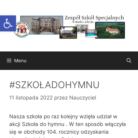
Przejdź
do
Otwórz pasek narzędzi
treści
Menu
#SZKOŁADOHYMNU
11 listopada 2022
przez
Nauczyciel
Nasza szkoła po raz kolejny wzięła udział w
akcji Szkoła do hymnu . W ten sposób włączyła
się w obchody 104. rocznicy odzyskania