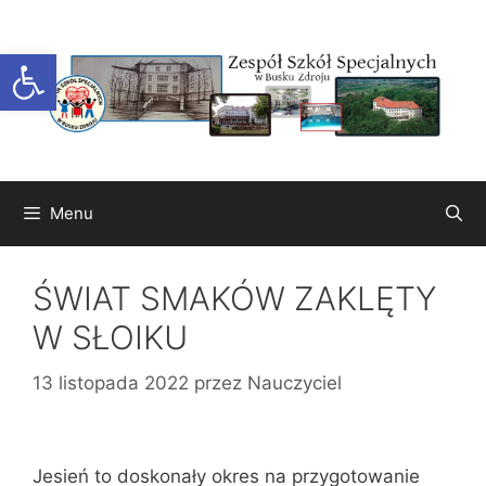
Przejdź
do
Otwórz pasek narzędzi
treści
Menu
ŚWIAT SMAKÓW ZAKLĘTY
W SŁOIKU
13 listopada 2022
przez
Nauczyciel
Jesień to doskonały okres na przygotowanie