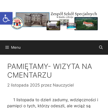
Przejdź
do
Otwórz pasek narzędzi
treści
Menu
PAMIĘTAMY- WIZYTA NA
CMENTARZU
2 listopada 2025
przez
Nauczyciel
1 listopada to dzień zadumy, wdzięczności i
pamięci o tych, którzy odeszli, ale wciąż są