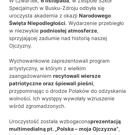
W czwartek,
6 listopada
, w Zespole Szkół
Specjalnych w Busku-Zdroju odbyła się
uroczysta akademia z okazji
Narodowego
Święta Niepodległości
. Wydarzenie przebiegło
w niezwykle
podniosłej atmosferze
,
sprzyjającej zadumie nad historią naszej
Ojczyzny.
Wychowankowie zaprezentowali program
artystyczny, w którym z wielkim
zaangażowaniem
recytowali wiersze
patriotyczne oraz śpiewali pieśni
,
przypominając o drodze Polaków do odzyskania
wolności. Ich występy wywołały wzruszenie
wśród zgromadzonych.
Uroczystość została wzbogacona
prezentacją
multimedialną pt. „Polska – moja Ojczyzna”
,