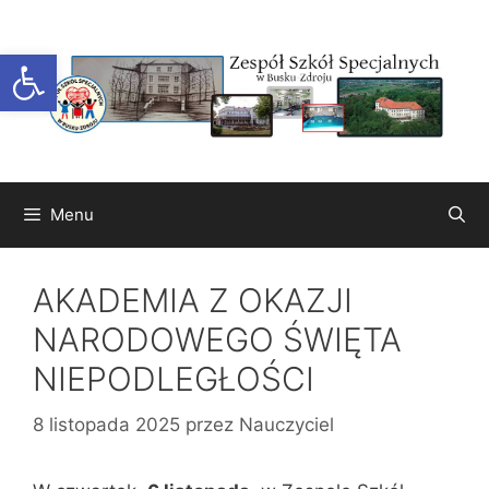
Przejdź
do
Otwórz pasek narzędzi
treści
Menu
AKADEMIA Z OKAZJI
NARODOWEGO ŚWIĘTA
NIEPODLEGŁOŚCI
8 listopada 2025
przez
Nauczyciel