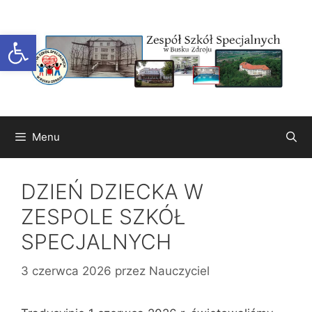
Przejdź
do
Otwórz pasek narzędzi
treści
Menu
DZIEŃ DZIECKA W
ZESPOLE SZKÓŁ
SPECJALNYCH
3 czerwca 2026
przez
Nauczyciel