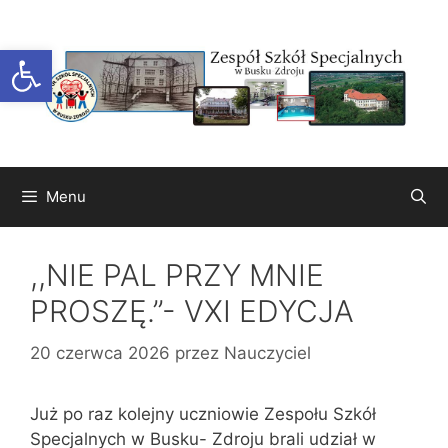
Przejdź
do
Otwórz pasek narzędzi
treści
Menu
,,NIE PAL PRZY MNIE
PROSZĘ.”- VXI EDYCJA
20 czerwca 2026
przez
Nauczyciel
Już po raz kolejny uczniowie Zespołu Szkół
Specjalnych w Busku- Zdroju brali udział w