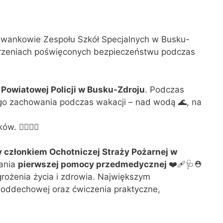
wankowie Zespołu Szkół Specjalnych w Busku-
arzeniach poświęconych bezpieczeństwu podczas
Powiatowej Policji w Busku-Zdroju
. Podczas
go zachowania podczas wakacji – nad wodą 🌊, na
🙋‍♀️🙋‍♂️
 członkiem Ochotniczej Straży Pożarnej w
lania
pierwszej pomocy przedmedycznej
❤‍🩹🩺⛑️
grożenia życia i zdrowia. Największym
-oddechowej oraz ćwiczenia praktyczne,