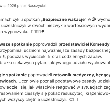
rwca 2026
przez
Nauczyciel
mach cyklu spotkań
„Bezpieczne wakacje”
🌞🏖 wycho
u uczestniczyli w dwóch niezwykle wartościowych wyd
o wypoczynku. 🚶‍♀️🚴‍♂️🌳
rwsze spotkanie
poprowadził
przedstawiciel Komendy 
 przypomniał uczniom najważniejsze zasady bezpieczne
 🚦, podczas wycieczek 🚶 oraz codziennych zabaw.
brakło ciekawych pytań i aktywnego udziału wychowanków. 
gie spotkanie
poprowadził
ratownik medyczny, będący
owicach
. Uczniowie poznali podstawowe zasady udzie
owiedzieli się, jak właściwie reagować w sytuacjach za
resowaniem cieszyły się pokaz resuscytacji krążeniowo
ych wszyscy chętnie uczestniczyli. 👏🧑‍⚕️