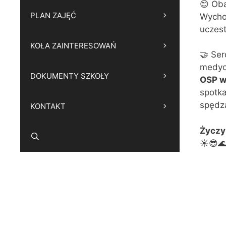
😊 Oba
PLAN ZAJĘĆ
Wychow
uczest
KOŁA ZAINTERESOWAŃ
🤝 Ser
medyc
DOKUMENTY SZKOŁY
OSP w
spotka
spędza
KONTAKT
Życzy
☀️😎🌊