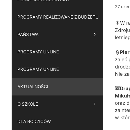
27 cze
PROGRAMY REALIZOWANE Z BUDŻETU
☀W ra
Zdroj
PAŃSTWA
letnieg
PROGRAMY UNIJNE
👮
Pie
zajęć
drodze
PROGRAMY UNIJNE
Nie za
AKTUALNOŚCI
🚒
Dru
Mikuł
oraz d
O SZKOLE
zainte
w któr
DLA RODZICÓW