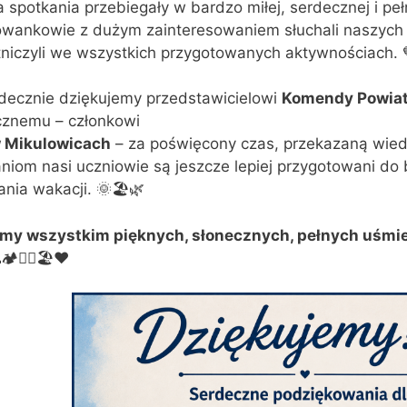
 spotkania przebiegały w bardzo miłej, serdecznej i peł
ankowie z dużym zainteresowaniem słuchali naszych g
niczyli we wszystkich przygotowanych aktywnościach. 
decznie dziękujemy przedstawicielowi
Komendy Powiato
znemu – członkowi
 Mikulowicach
– za poświęcony czas, przekazaną wied
niom nasi uczniowie są jeszcze lepiej przygotowani d
nia wakacji. 🌞🏖️🌿
my wszystkim pięknych, słonecznych, pełnych uśmie
️🚴‍♀️🏖️❤️